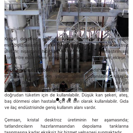
Kristal dekstroz, glikozun kristal formudur ve tüm canlı
metabolizmalarının temel enerji kaynağıdır. Kristal desktroz
üretimi; nişastanın hidrolize edilmesinden sonra, saflaştırılması,
konsantre edilmesi ve sonra da kristalleştirilmesi ile gerçekleşir.
Şekerleme, içecek, bisküvi, unlu mamullerde daha iyi tat, kalite
ve düşük maliyet için yaygın olarak kullanılabilir. Kolayca
çözülür, bu yüzden içecekler ve soğuk yemeklerde yaygın
olarak kullanılabilir. Fiziksel gücü ve dayanıklılığı arttıracağı için
doğrudan tüketim için de kullanılabilir. Düşük kan şekeri, ateş,
baş dönmesi olan hastalar için ek sıvı olarak kullanılabilir. Gıda
ve ilaç endüstrisinde geniş kullanım alanı vardır.
Çemsan, kristal desktroz üretiminin her aşamasında;
tatlandırıcıların hazırlanmasından depolama tanklarına
taşınmasına kadar eksiksiz bir hizmet yelpazesi sunmaktadır.