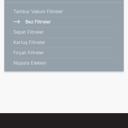
Tambur Vakum Filtreler
Bez Filtreler
Sepet Filtreler
Kartuş Filtreler
Fırçalı Filtreler
Nişasta Elekleri