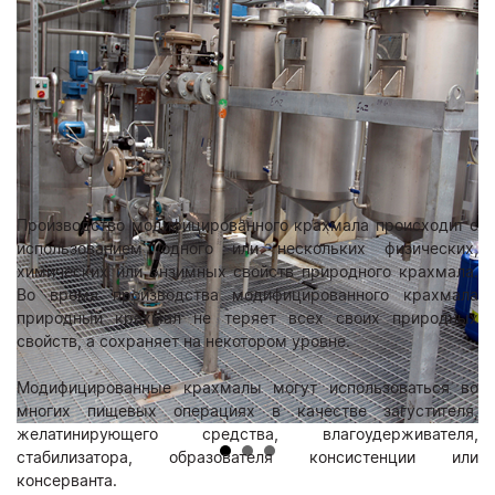
Производство модифицированного крахмала происходит с
использованием одного или нескольких физических,
химических или энзимных свойств природного крахмала.
Во время производства модифицированного крахмала
природный крахмал не теряет всех своих природных
свойств, а сохраняет на некотором уровне.
Модифицированные крахмалы могут использоваться во
многих пищевых операциях в качестве загустителя,
желатинирующего средства, влагоудерживателя,
стабилизатора, образователя консистенции или
консерванта.