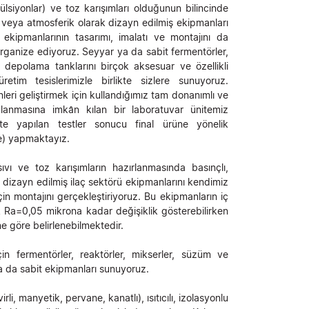
mülsiyonlar) ve toz karışımları olduğunun bilincinde
u veya atmosferik olarak dizayn edilmiş ekipmanları
ü ekipmanlarının tasarımı, imalatı ve montajını da
organize ediyoruz. Seyyar ya da sabit fermentörler,
e depolama tanklarını birçok aksesuar ve özellikli
etim tesislerimizle birlikte sizlere sunuyoruz.
leri geliştirmek için kullandığımız tam donanımlı ve
ulanmasına imkân kılan bir laboratuvar ünitemiz
kte yapılan testler sonucu final ürüne yönelik
e) yapmaktayız.
sıvı ve toz karışımların hazırlanmasında basınçlı,
dizayn edilmiş ilaç sektörü ekipmanlarını kendimiz
için montajını gerçekleştiriyoruz. Bu ekipmanların iç
k Ra=0,05 mikrona kadar değişiklik gösterebilirken
ne göre belirlenebilmektedir.
in fermentörler, reaktörler, mikserler, süzüm ve
a da sabit ekipmanları sunuyoruz.
rli, manyetik, pervane, kanatlı), ısıtıcılı, izolasyonlu