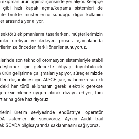
li ekipman ürün ağımız içerisinde yer alıyor. Kelepçe
gibi hızlı kapak açma/kapama sistemleri de
 ile birlikte müşterilerine sunduğu diğer kullanım
er arasında yer alıyor.
sektörü ekipmanlarını tasarlarken, müşterilerimizin
mler üretiyor ve ilerleyen proses aşamalarında
rilerimize önceden farklı öneriler sunuyoruz.
slerinde son teknoloji otomasyon sistemleriyle stabil
leştirmek için gelecekte ihtiyaç duyulabilecek
ürün geliştirme çalışmaları yapıyor, süreçlerimizde
etleri düşürülmesi için AR-GE çalışmalarımıza sürekli
deki her türlü ekipmanın gerek elektrik gerekse
gereksinimlerine uygun olarak dizayn ediyor, tüm
arına göre hazırlıyoruz.
erini üretim seviyesinde endüstriyel operatör
A sistemleri ile sunuyoruz. Ayrıca Audit trail
larak SCADA bilgisayarında saklanmasını sağlıyoruz.