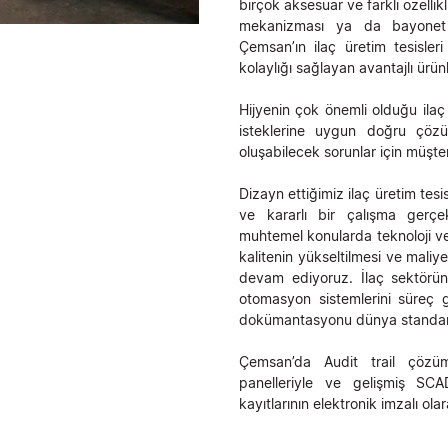
birçok aksesuar ve farklı özellik
mekanizması ya da bayonet 
Çemsan’ın ilaç üretim tesisleri
kolaylığı sağlayan avantajlı ürünl
Hijyenin çok önemli olduğu ilaç 
isteklerine uygun doğru çözü
oluşabilecek sorunlar için müşte
Dizayn ettiğimiz ilaç üretim tesi
ve kararlı bir çalışma gerçek
muhtemel konularda teknoloji ve 
kalitenin yükseltilmesi ve maliy
devam ediyoruz. İlaç sektörün
otomasyon sistemlerini süreç 
dokümantasyonu dünya standartl
Çemsan’da Audit trail çözüml
panelleriyle ve gelişmiş SCAD
kayıtlarının elektronik imzalı o