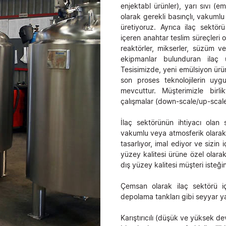
enjektabl ürünler), yarı sıvı (e
olarak gerekli basınçlı, vakuml
üretiyoruz. Ayrıca ilaç sektör
içeren anahtar teslim süreçleri 
reaktörler, mikserler, süzüm v
ekipmanlar bulunduran ilaç ür
Tesisimizde, yeni emülsiyon ürün
son proses teknolojilerin uyg
mevcuttur. Müşterimizle birli
çalışmalar (down-scale/up-scal
İlaç sektörünün ihtiyacı olan 
vakumlu veya atmosferik olarak 
tasarlıyor, imal ediyor ve sizin 
yüzey kalitesi ürüne özel olara
dış yüzey kalitesi müşteri isteği
Çemsan olarak ilaç sektörü iç
depolama tankları gibi seyyar y
Karıştırıcılı (düşük ve yüksek devi