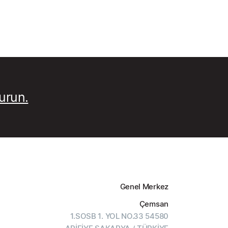
kurun.
Genel Merkez
Çemsan
1.SOSB 1. YOL NO.33 54580