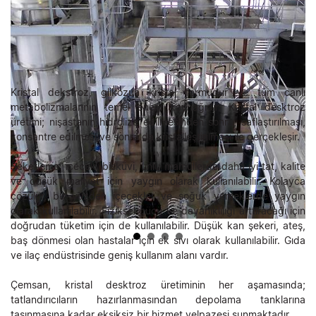
Kristal dekstroz, glikozun kristal formudur ve tüm canlı
metabolizmalarının temel enerji kaynağıdır. Kristal desktroz
üretimi; nişastanın hidrolize edilmesinden sonra, saflaştırılması,
konsantre edilmesi ve sonra da kristalleştirilmesi ile gerçekleşir.
Şekerleme, içecek, bisküvi, unlu mamullerde daha iyi tat, kalite
ve düşük maliyet için yaygın olarak kullanılabilir. Kolayca
çözülür, bu yüzden içecekler ve soğuk yemeklerde yaygın
olarak kullanılabilir. Fiziksel gücü ve dayanıklılığı arttıracağı için
doğrudan tüketim için de kullanılabilir. Düşük kan şekeri, ateş,
baş dönmesi olan hastalar için ek sıvı olarak kullanılabilir. Gıda
ve ilaç endüstrisinde geniş kullanım alanı vardır.
Çemsan, kristal desktroz üretiminin her aşamasında;
tatlandırıcıların hazırlanmasından depolama tanklarına
taşınmasına kadar eksiksiz bir hizmet yelpazesi sunmaktadır.