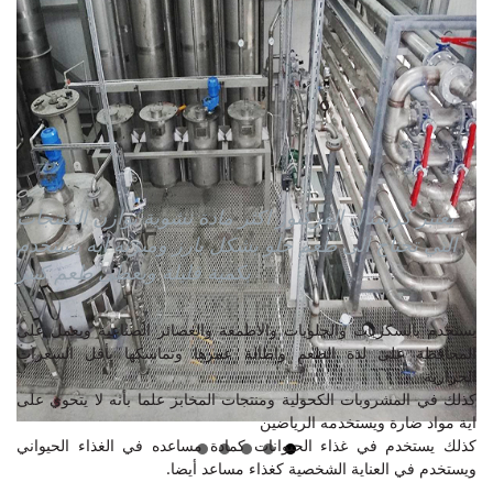
يعتبر كرستال الفركتوز اكثر مادة نشوية توازن المنتجات
التي تحتاج الى طعم حلو بشكل بارز وميزته انه يستخدم
بكمية قليلة ويعطي طعم كبير
يستخدم بالسكريات والحلويات والاطمعة والعصائر الصناعية ويعمل على
المحافظة على لذة الطعم واطالة عمرها وتماسكها بأقل السعرات
الحرارية
كذلك في المشروبات الكحولية ومنتجات المخابز علما بأنه لا يتحوي على
اية مواد ضارة ويستخدمه الرياضين
كذلك يستخدم في غذاء الحيوانات كمادة مساعده في الغذاء الحيواني
ويستخدم في العناية الشخصية كغذاء مساعد أيضا.