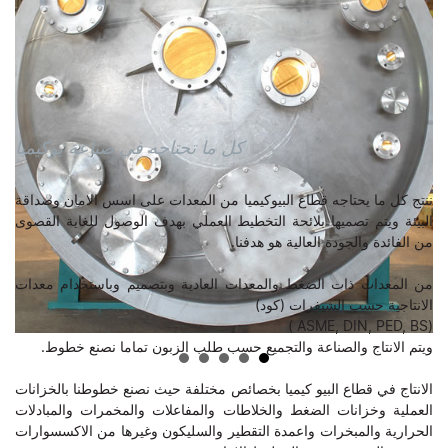
كل ما تحتاجه في صناعة يوكيميا
ننتج كل ما يحتاجه قطاع البيوكيميا من المعدات على اسس الامان وصداقة
البيئة ويتم تصميها بلائحة التخطيط العملي بهدف الوصول للغاية القصوى
من الفائدة والجودة العالية هو هدفنا.
من المعدات ذات الضغط والمعدات العادية وبتصميم وباستخدام معدات
الانتاجية حسب الشيفرات (كود)
(ASME, DIN, PED, BS )
ويتم الانتاج والصناعة والتجميع حسب طلب الزبون تماما نصنع خطوط.
الانتاج في قطاع البيو كيميا بخصائص مختلفة حيث نصنع خطوطنا بالخزانات
العملية وخزانات الضغط والخلاطات والمفاعلات والمخمرات والمبادلات
الحرارية والمبخرات واعمدة التقطير والسليكون وغيرها من الاكسسوارات