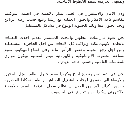
وبمنتهى الحرفية نصمم الخطوط الانتاجية.
ولان الامان والاستقرار في العمل يمتاز بالاهمية في انظمة البيوكيميا
نتقاسم كافة الافكار والحلول العملية مع زبئننا وننتج حسب رغبة الزبائن
ونجد الحلول معا وذلك للحيلولة الوقوع في مشاكل بالمستقبل.
نحن نقوم بدراسات التطوير والبحث المستمر لتقديم احدث التقنيات
للانظمة الاوتوماتيكية ونواكب كل الابحاث من اجل الجاهزية المستقبلية
ومن اجل رفع الجودة وخفض الرأس ماله وفي قطاع البيوكيميا نقوم
بصناعة الخطوط الاتوماتيكية والكهربائية ويتم التصميم ويكون موازي
للمقاسات العالمية وحسب حاجة الزبائن.
نحن في شم صن بقطاع انتاج يوكيميا نقدم حلول نظام سجل التدقيق
والارتقاء الى مستوى لوحات التشغيل الصناعية وانظمة سكادا المتطورة
ونقدمها كذلك لابد من القول ان نظام سجل التدقيق للقيود والامضاء
الالكتروني سكادا نقوم بتخزينها في الحاسوب.